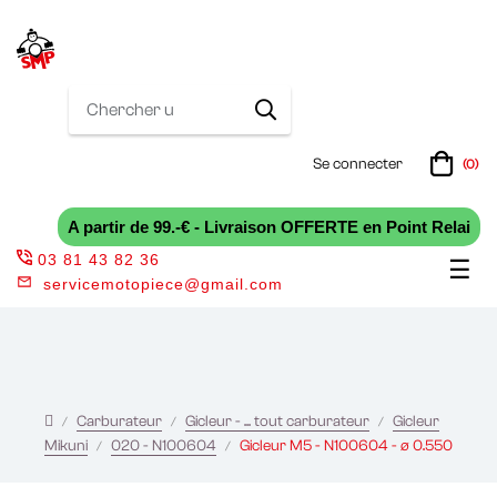
Se connecter
(0)
A partir de 99.-€ - Livraison OFFERTE en Point Relai
03 81 43 82 36
Bas
☰
servicemotopiece@gmail.com
la
nav
Carburateur
Gicleur - ... tout carburateur
Gicleur
Mikuni
020 - N100604
Gicleur M5 - N100604 - ø 0.550