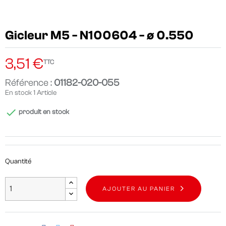
Gicleur M5 - N100604 - ø 0.550
3,51 €
TTC
Référence :
01182-020-055
En stock
1 Article

produit en stock
Quantité
AJOUTER AU PANIER