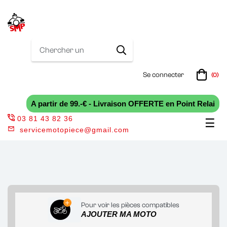
Se connecter
(0)
A partir de 99.-€ - Livraison OFFERTE en Point Relai
03 81 43 82 36
Bas
☰
servicemotopiece@gmail.com
la
nav
Pour voir les pièces compatibles
AJOUTER MA MOTO