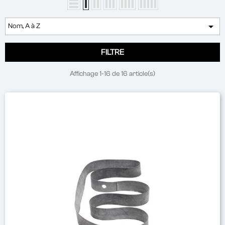

Nom, A à Z
FILTRE
Affichage 1-16 de 16 article(s)