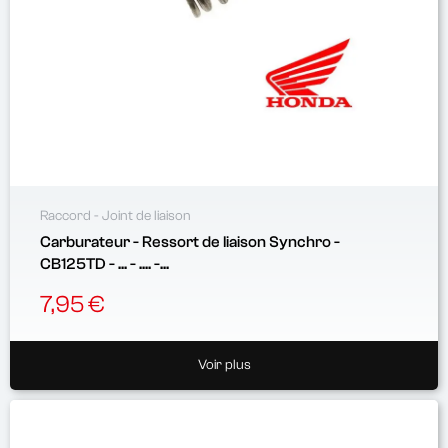
Raccord - Joint de liaison
Carburateur - Ressort de liaison Synchro -
CB125TD - ... - .... -...
7,95 €
Voir plus