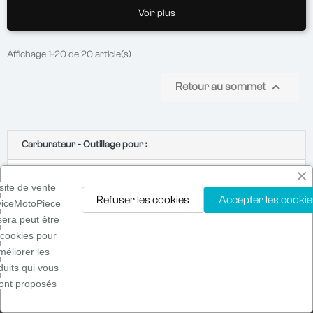
Voir plus
Affichage 1-20 de 20 article(s)

Retour au sommet
Carburateur - Outillage pour :
Moto
site de vente
Refuser les cookies
Accepter les cookie
viceMotoPiece
isera peut être
 cookies pour
méliorer les
duits qui vous
ont proposés