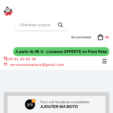
Se connecter
(0)
A partir de 99.-€ - Livraison OFFERTE en Point Relai
03 81 43 82 36
Bas
☰
servicemotopiece@gmail.com
la
nav
Pour voir les pièces compatibles
AJOUTER MA MOTO