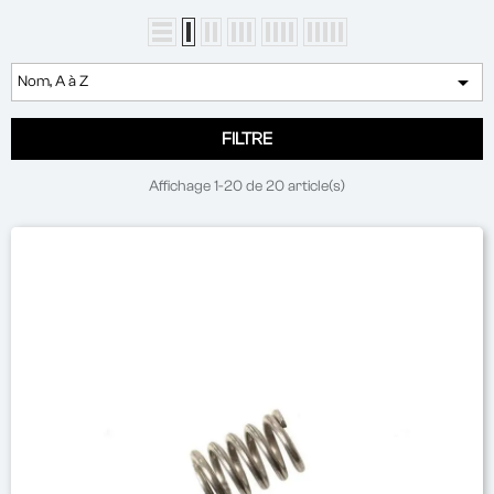

Nom, A à Z
FILTRE
Affichage 1-20 de 20 article(s)