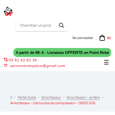
Se connecter
(0)
A partir de 99.-€ - Livraison OFFERTE en Point Relai
03 81 43 82 36
Bas
☰
servicemotopiece@gmail.com
la
nav
Partie Cycle
Amortisseur
Amortisseur - arrière
Amortisseur - Cartouche de compression - CB125 S/S1