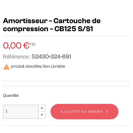
Amortisseur - Cartouche de
compression - CB125 S/S1
0,00 €
TTC
Référence :
52430-324-691

produit obsolète, Non Livrable
Quantité
AJOUTER AU PANIER