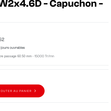
W2x4.6D - Capuchon -
52
8 jours ouvrables
tre passage 60.50 mm
- 15000 Tr/mn
JOUTER AU PANIER