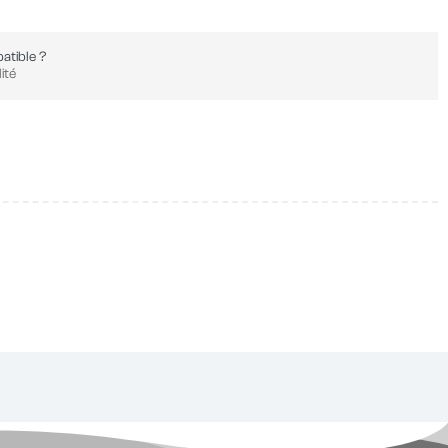
atible ?
ité