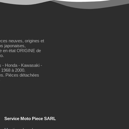
èces neuves, origines et
os japonaises,
se en état ORIGINE de
o.
os - Honda - Kawasaki -
 1968 à 2000.
es. Pièces détachées
-
Service Moto Piece SARL