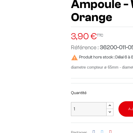
Ampoule - 
Orange
3,90 €
TTC
Référence :
36200-011-0

Produit hors stock : Délai 6 à 
diametre compteur ø 65mm - diame
Quantité
A
Partager