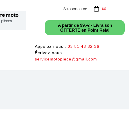
Se connecter
(0)
tre moto
s pièces
A partir de 99.-€ - Livraison
OFFERTE en Point Relai
Appelez-nous :
03 81 43 82 36
Écrivez-nous :
servicemotopiece@gmail.com