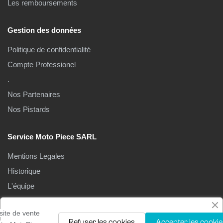
Les remboursements
Gestion des données
Politique de confidentialité
Compte Professionel
.
Nos Partenaires
Nos Pistards
Service Moto Piece SARL
Mentions Legales
Historique
L'équipe
Le Magasin
site de vente
Refuser les cookies
Accepter les cookie