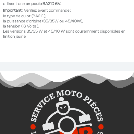
utilisant une
ampoule BA21D 6V
.
Important :
Vérifiez avant commande :
le type de culot (
BA21D
),
la puissance d'origine (
35/35W ou 45/40W
),
la tension ( 6
Volts
).
Les versions 35/35 W et 45/40 W sont couramment disponibles en
finition jaune.