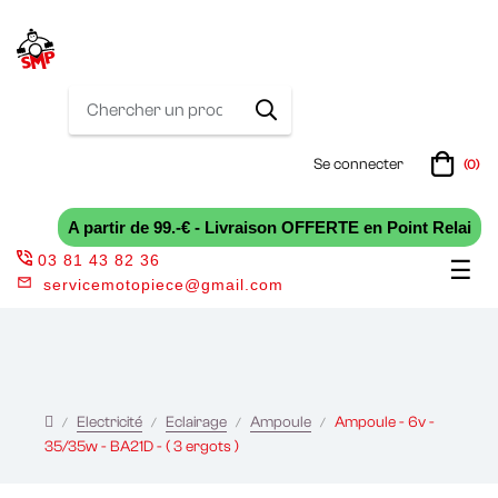
Se connecter
(0)
A partir de 99.-€ - Livraison OFFERTE en Point Relai
03 81 43 82 36
Bas
☰
servicemotopiece@gmail.com
la
nav
Electricité
Eclairage
Ampoule
Ampoule - 6v -
35/35w - BA21D - ( 3 ergots )