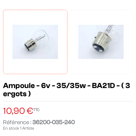
Ampoule - 6v - 35/35w - BA21D - ( 3
ergots )
10,90 €
TTC
Référence :
36200-035-240
En stock
1 Article