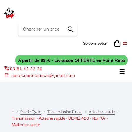
Se connecter
(0)
A partir de 99.-€ - Livraison OFFERTE en Point Relai
03 81 43 82 36
Bas
☰
servicemotopiece@gmail.com
la
nav
Partie Cycle
Transmission Finale
Attache rapide
Transmission - Attache rapide - DID NZ 420 - Noir/Or -
Maillons a sertir