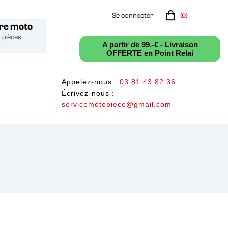
Se connecter
(0)
tre moto
s pièces
A partir de 99.-€ - Livraison
OFFERTE en Point Relai
Appelez-nous :
03 81 43 82 36
Écrivez-nous :
servicemotopiece@gmail.com