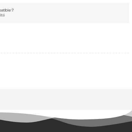
atible ?
ité