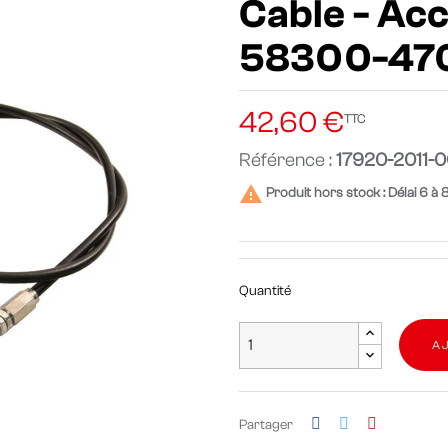
Cable - Acc
58300-470
42,60 €
TTC
Référence :
17920-2011-

Produit hors stock : Délai 6 à 
Quantité
A
Partager