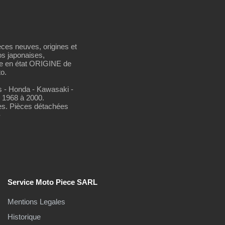
èces neuves, origines et
os japonaises,
se en état ORIGINE de
o.
os - Honda - Kawasaki -
 1968 à 2000.
es. Pièces détachées
-
Service Moto Piece SARL
Mentions Legales
Historique