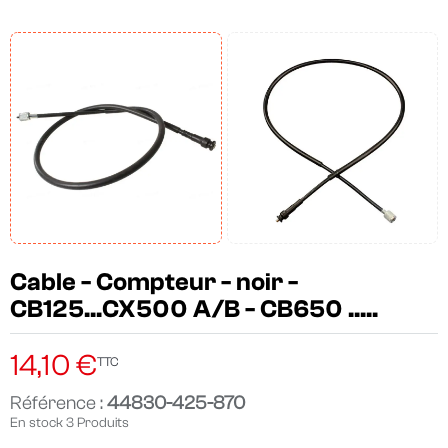
Cable - Compteur - noir -
CB125...CX500 A/B - CB650 .....
14,10 €
TTC
Référence :
44830-425-870
En stock
3 Produits