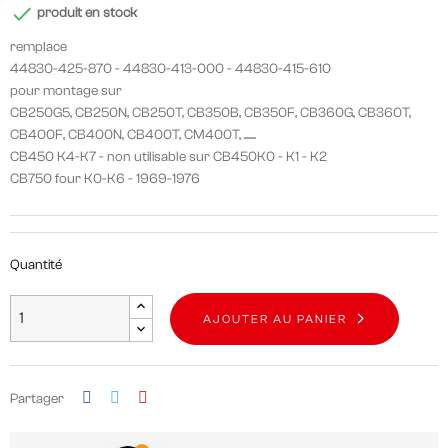

produit en stock
remplace
44830-425-870 - 44830-413-000 - 44830-415-610
pour montage sur
CB250G5, CB250N, CB250T, CB350B, CB350F, CB360G, CB360T,
CB400F, CB400N, CB400T, CM400T, ......
CB450 K4-K7 - non utilisable sur CB450K0 - K1 - K2
CB750 four K0-K6 - 1969-1976
Quantité
AJOUTER AU PANIER
Partager