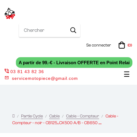
Se connecter
(0)
A partir de 99.-€ - Livraison OFFERTE en Point Relai
03 81 43 82 36
Bas
☰
servicemotopiece@gmail.com
la
nav
Partie Cycle
Cable
Cable - Compteur
Cable -
Compteur - noir - CB125...CX500 A/B - CB650 .....