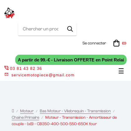
Se connecter
(0)
A partir de 99.-€ - Livraison OFFERTE en Point Relai
03 81 43 82 36
Bas
☰
servicemotopiece@gmail.com
la
nav
Moteur
Bas Moteur - Vilebrequin - Transmission
Chaine Primaire
Moteur - Transmission - Amortisseur de
couple - (x8) - CB350-400-500-550-650K four