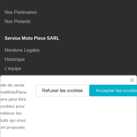
.
Nos Partenaires
Nos Pistards
Service Moto Piece SARL
Mentions Legales
Historique
L'équipe
Le Magasin
site de vente
Refuser les cookies
Accepter les cookie
viceMotoPiece
isera peut être
 cookies pour
méliorer les
Droits d'auteur ©2025
Service moto pièces
. Tous droits
duits qui vous
réservés
ont proposés