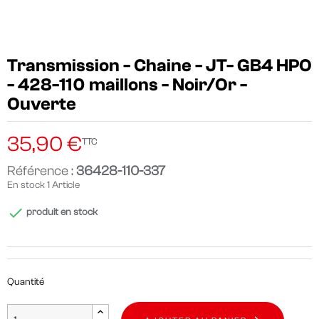
Transmission - Chaine - JT- GB4 HPO
- 428-110 maillons - Noir/Or -
Ouverte
35,90 €
TTC
Référence :
36428-110-337
En stock
1 Article

produit en stock
Quantité