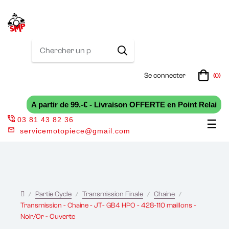
Se connecter
(0)
A partir de 99.-€ - Livraison OFFERTE en Point Relai
03 81 43 82 36
Bas
☰
servicemotopiece@gmail.com
la
nav
Partie Cycle
Transmission Finale
Chaine
Transmission - Chaine - JT- GB4 HPO - 428-110 maillons -
Noir/Or - Ouverte