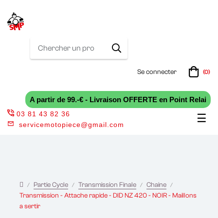
Se connecter
(0)
A partir de 99.-€ - Livraison OFFERTE en Point Relai
03 81 43 82 36
Bas
☰
servicemotopiece@gmail.com
la
nav
Partie Cycle
Transmission Finale
Chaine
Transmission - Attache rapide - DID NZ 420 - NOIR - Maillons
a sertir