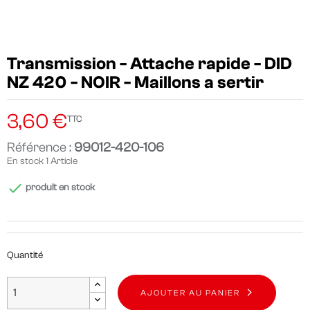
Transmission - Attache rapide - DID
NZ 420 - NOIR - Maillons a sertir
3,60 €
TTC
Référence :
99012-420-106
En stock
1 Article

produit en stock
Quantité
AJOUTER AU PANIER