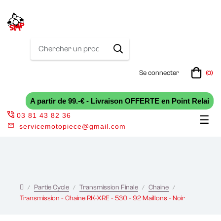
Se connecter
(0)
A partir de 99.-€ - Livraison OFFERTE en Point Relai
03 81 43 82 36
Bas
☰
servicemotopiece@gmail.com
la
nav
Partie Cycle
Transmission Finale
Chaine
Transmission - Chaine RK-XRE - 530 - 92 Maillons - Noir