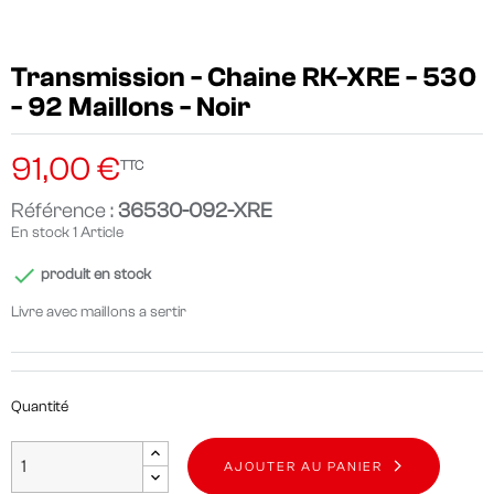
Transmission - Chaine RK-XRE - 530
- 92 Maillons - Noir
91,00 €
TTC
Référence :
36530-092-XRE
En stock
1 Article

produit en stock
Livre avec maillons a sertir
Quantité
AJOUTER AU PANIER