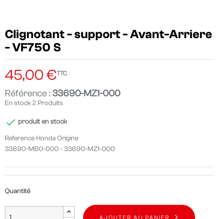
Clignotant - support - Avant-Arriere
- VF750 S
45,00 €
TTC
Référence :
33690-MZ1-000
En stock
2 Produits

produit en stock
Reference Honda Origine
33690-MB0-000 - 33690-MZ1-000
Quantité
AJOUTER AU PANIER