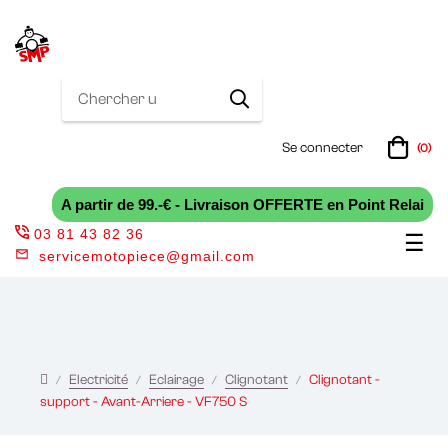
Se connecter
(0)
A partir de 99.-€ - Livraison OFFERTE en Point Relai
03 81 43 82 36
Bas
☰
servicemotopiece@gmail.com
la
nav
Electricité
Eclairage
Clignotant
Clignotant -
support - Avant-Arriere - VF750 S