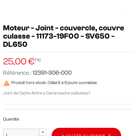
Moteur - Joint - couvercle, couvre
culasse - 11173-19F00 - SV650 -
DL650
25,00 €
TTC
Référence :
12391-306-000

Produit hors stock : Délai 6 à 8 jours ouvrables
Joint de Cache Arbre a Came (cache culbuteur)
Quantité
AJOUTER AU PANIER