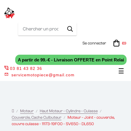
Se connecter
(0)
A partir de 99.-€ - Livraison OFFERTE en Point Relai
03 81 43 82 36
Bas
☰
servicemotopiece@gmail.com
la
nav
Moteur
Haut Moteur - Cylindre - Culasse
Couvercle, Cache Culbuteur
Moteur - Joint - couvercle,
couvre culasse - 11173-19F00 - SV650 - DL650