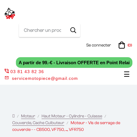
Se connecter
(0)
A partir de 99.-€ - Livraison OFFERTE en Point Relai
03 81 43 82 36
Bas
☰
servicemotopiece@gmail.com
la
nav
Moteur
Haut Moteur - Cylindre - Culasse
Couvercle, Cache Culbuteur
Moteur - Vis de serrage de
couvercle - - CB500, VF750, ..., VFR750