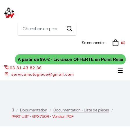
Se connecter
(0)
A partir de 99.-€ - Livraison OFFERTE en Point Relai
03 81 43 82 36
Bas
☰
servicemotopiece@gmail.com
la
nav
Documentation
Documentation - Liste de pièces
PART LIST - GPX750R - Version PDF