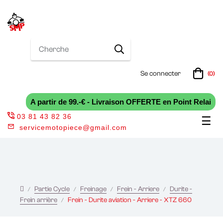
Se connecter
(0)
A partir de 99.-€ - Livraison OFFERTE en Point Relai
03 81 43 82 36
Bas
☰
servicemotopiece@gmail.com
la
nav
Partie Cycle
Freinage
Frein - Arriere
Durite -
Frein arrière
Frein - Durite aviation - Arriere - XTZ 660