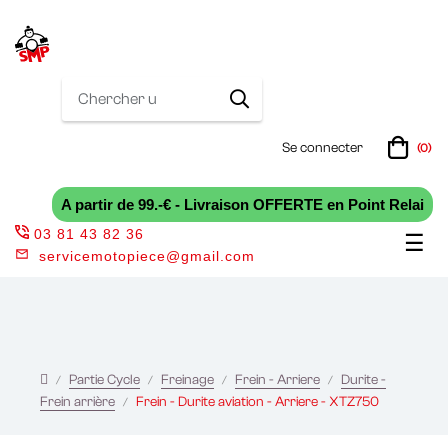
Se connecter
(0)
A partir de 99.-€ - Livraison OFFERTE en Point Relai
03 81 43 82 36
Bas
☰
servicemotopiece@gmail.com
la
nav
Partie Cycle
Freinage
Frein - Arriere
Durite -
Frein arrière
Frein - Durite aviation - Arriere - XTZ750