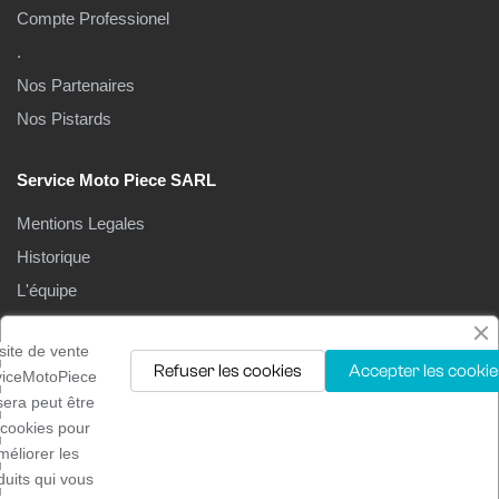
Compte Professionel
.
Nos Partenaires
Nos Pistards
Service Moto Piece SARL
Mentions Legales
Historique
L'équipe
Le Magasin
site de vente
Refuser les cookies
Accepter les cookie
viceMotoPiece
isera peut être
 cookies pour
méliorer les
Droits d'auteur ©2025
Service moto pièces
. Tous droits
duits qui vous
réservés