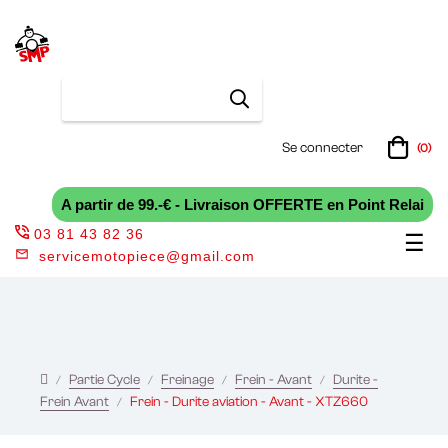
Se connecter
(0)
A partir de 99.-€ - Livraison OFFERTE en Point Relai
03 81 43 82 36
Bas
☰
servicemotopiece@gmail.com
la
nav
Partie Cycle
Freinage
Frein - Avant
Durite -
Frein Avant
Frein - Durite aviation - Avant - XTZ660