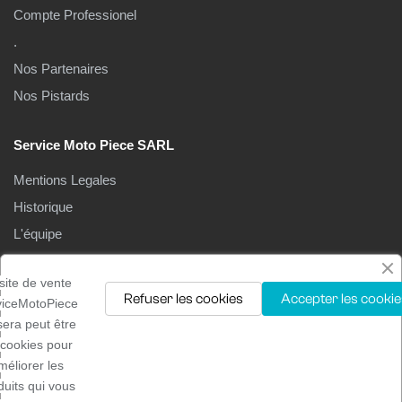
Compte Professionel
.
Nos Partenaires
Nos Pistards
Service Moto Piece SARL
Mentions Legales
Historique
L'équipe
Le Magasin
site de vente
Refuser les cookies
Accepter les cookie
viceMotoPiece
isera peut être
 cookies pour
méliorer les
Droits d'auteur ©2025
Service moto pièces
. Tous droits
duits qui vous
réservés