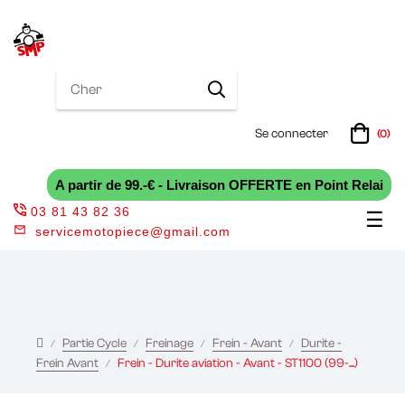
Se connecter
(0)
A partir de 99.-€ - Livraison OFFERTE en Point Relai
03 81 43 82 36
Bas
☰
servicemotopiece@gmail.com
la
nav
Partie Cycle
Freinage
Frein - Avant
Durite -
Frein Avant
Frein - Durite aviation - Avant - ST1100 (99-...)