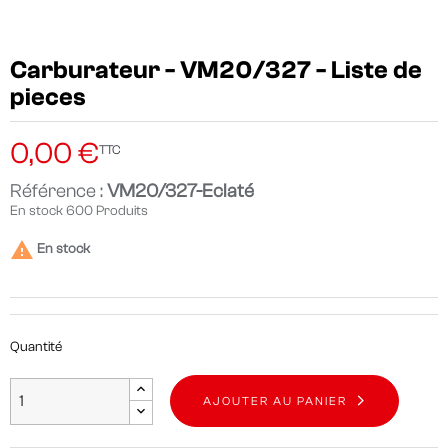
Carburateur - VM20/327 - Liste de
pieces
0,00 €
TTC
Référence :
VM20/327-Eclaté
En stock
600 Produits

En stock
Quantité
AJOUTER AU PANIER