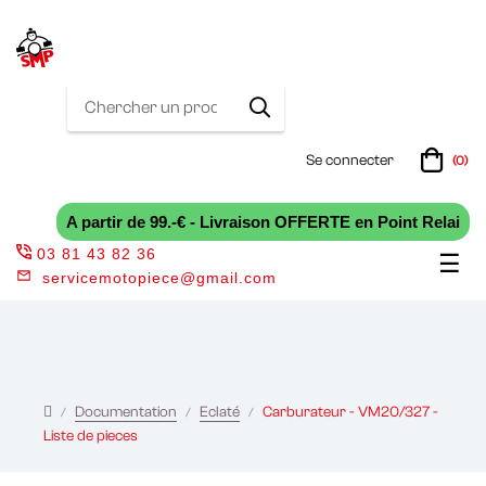
Se connecter
(0)
A partir de 99.-€ - Livraison OFFERTE en Point Relai
03 81 43 82 36
Bas
☰
servicemotopiece@gmail.com
la
nav
Documentation
Eclaté
Carburateur - VM20/327 -
Liste de pieces