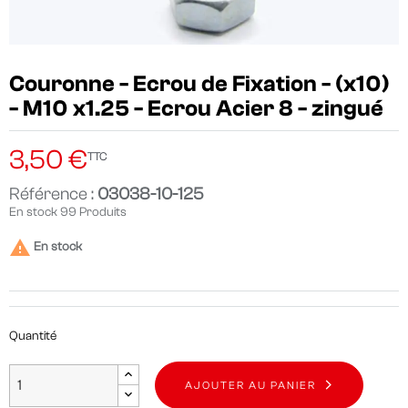
Couronne - Ecrou de Fixation - (x10)
- M10 x1.25 - Ecrou Acier 8 - zingué
3,50 €
TTC
Référence :
03038-10-125
En stock
99 Produits

En stock
Quantité
AJOUTER AU PANIER