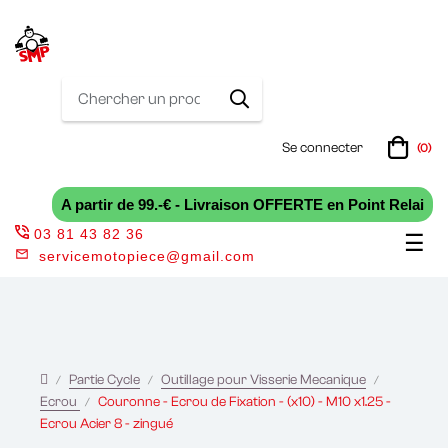
Se connecter
(0)
A partir de 99.-€ - Livraison OFFERTE en Point Relai
03 81 43 82 36
Bas
☰
servicemotopiece@gmail.com
la
nav
Partie Cycle
Outillage pour Visserie Mecanique
Ecrou
Couronne - Ecrou de Fixation - (x10) - M10 x1.25 -
Ecrou Acier 8 - zingué