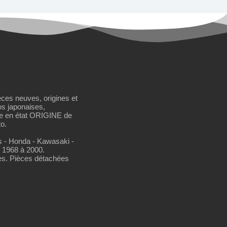
èces neuves, origines et
os japonaises,
se en état ORIGINE de
o.
os - Honda - Kawasaki -
 1968 à 2000.
es. Pièces détachées
-