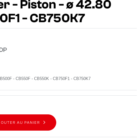
er - Piston - ø 42.80
0F1 - CB750K7
ADP
CB
500F - CB
550F - CB550K - CB750F1 - CB750
K7
JOUTER AU PANIER