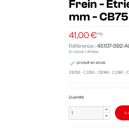
Frein - Etri
mm - CB75
41,00 €
TTC
Référence :
45107-392-
En stock
1 Article

produit en stock
CB250 - CJ250 - CB
360 - CJ360 - 
Quantité
A