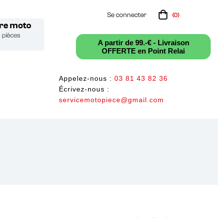
Se connecter
(0)
tre moto
s pièces
A partir de 99.-€ - Livraison
OFFERTE en Point Relai
Appelez-nous :
03 81 43 82 36
Écrivez-nous :
servicemotopiece@gmail.com