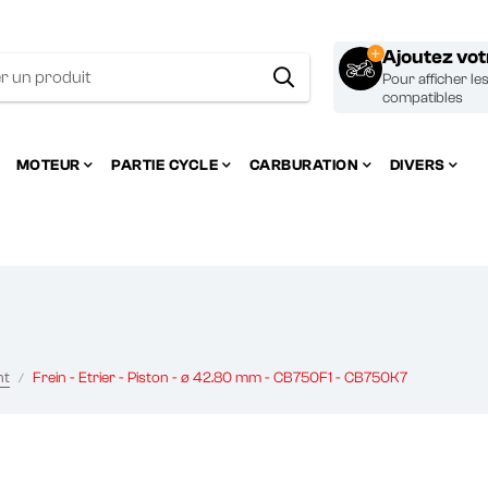
Ajoutez vo
Pour afficher le
compatibles
MOTEUR
PARTIE CYCLE
CARBURATION
DIVERS
nt
Frein - Etrier - Piston - ø 42.80 mm - CB750F1 - CB750K7