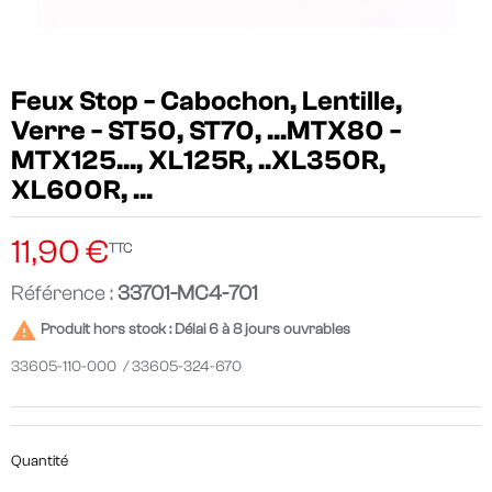
Feux Stop - Cabochon, Lentille,
Verre - ST50, ST70, ...MTX80 -
MTX125..., XL125R, ..XL350R,
XL600R, ...
11,90 €
TTC
Référence :
33701-MC4-701

Produit hors stock : Délai 6 à 8 jours ouvrables
33605-110-000 / 33605-324-670
Quantité