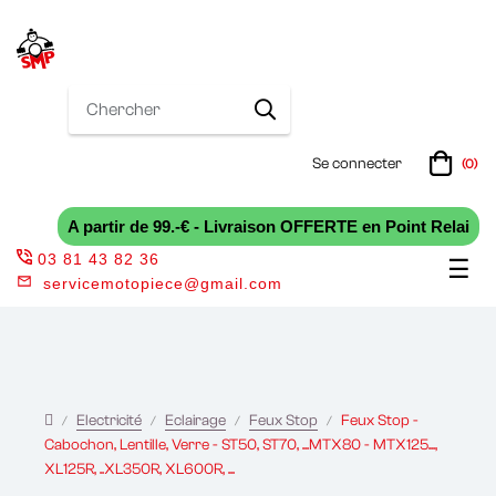
Se connecter
(0)
A partir de 99.-€ - Livraison OFFERTE en Point Relai
03 81 43 82 36
Bas
☰
servicemotopiece@gmail.com
la
nav
Electricité
Eclairage
Feux Stop
Feux Stop -
Cabochon, Lentille, Verre - ST50, ST70, ...MTX80 - MTX125...,
XL125R, ..XL350R, XL600R, ...