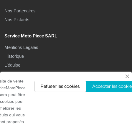
.
Nos Partenaires
Nos Pistards
Service Moto Piece SARL
Mentions Legales
Historique
L'équipe
Le Magasin
site de vente
Refuser les cookies
Accepter les cookie
viceMotoPiece
isera peut être
 cookies pour
méliorer les
Droits d'auteur ©2025
Service moto pièces
. Tous droits
duits qui vous
réservés
ont proposés