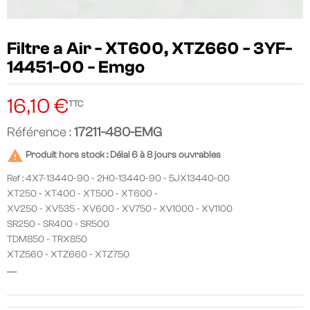
Filtre a Air - XT600, XTZ660 - 3YF-
14451-00 - Emgo
16,10 €
TTC
Référence :
17211-480-EMG

Produit hors stock : Délai 6 à 8 jours ouvrables
Ref : 4X7-13440-90 - 2H0-13440-90 - 5JX13440-00
XT250 - XT400 - XT500 - XT600 -
XV250 - XV535 - XV600 - XV750 - XV1000 - XV1100
SR250 - SR400 - SR500
TDM850 - TRX850
XTZ560 - XTZ660 - XTZ750
.......