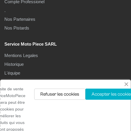
Compte Professionel
.
Nos Partenaires
Nos Pistards
Service Moto Piece SARL
Mentions Legales
Historique
L'équipe
Le Magasin
site de vente
Refuser les cookies
Accepter les cookie
viceMotoPiece
isera peut être
 cookies pour
méliorer les
Droits d'auteur ©2025
Service moto pièces
. Tous droits
duits qui vous
réservés
ont proposés