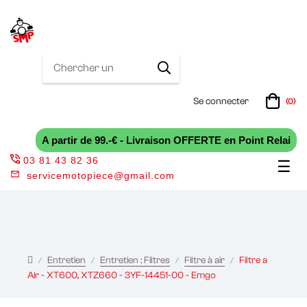
Se connecter
(0)
A partir de 99.-€ - Livraison OFFERTE en Point Relai
03 81 43 82 36
Bas
☰
servicemotopiece@gmail.com
la
nav
Entretien
Entretien : Filtres
Filtre à air
Filtre a
Air - XT600, XTZ660 - 3YF-14451-00 - Emgo