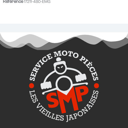
Référence
17211-480-EMG