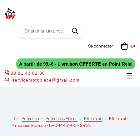
Se connecter
(0)
A partir de 99.-€ - Livraison OFFERTE en Point Relai
03 81 43 82 36
Bas
☰
servicemotopiece@gmail.com
la
nav
Entretien
Entretien : Filtres
Filtre à air
Filtre a air
- mousse Epaisse - 5H0-14451-00 - SR125