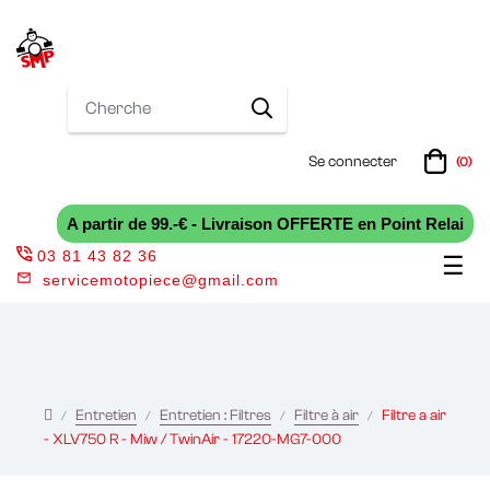
Se connecter
(0)
A partir de 99.-€ - Livraison OFFERTE en Point Relai
03 81 43 82 36
Bas
☰
servicemotopiece@gmail.com
la
nav
Entretien
Entretien : Filtres
Filtre à air
Filtre a air
- XLV750 R - Miw / TwinAir - 17220-MG7-000