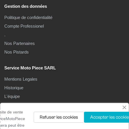
Gestion des données
Politique de confidentialité
Compte Professionel
.
Nos Partenaires
Nos Pistards
Service Moto Piece SARL
Mentions Legales
Historique
L'équipe
Le Magasin
site de vente
Refuser les cookies
Accepter les cookie
viceMotoPiece
isera peut être