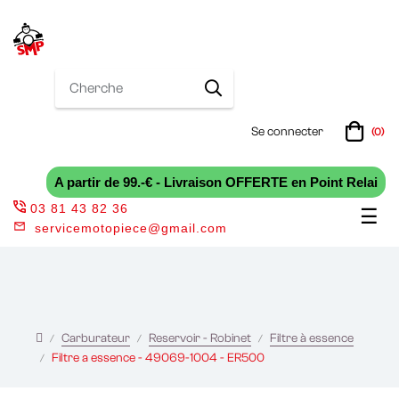
Se connecter
(0)
A partir de 99.-€ - Livraison OFFERTE en Point Relai
03 81 43 82 36
Bas
☰
servicemotopiece@gmail.com
la
nav
Carburateur
Reservoir - Robinet
Filtre à essence
Filtre a essence - 49069-1004 - ER500