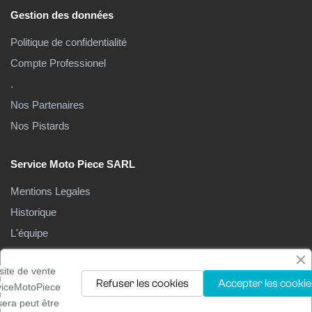
Gestion des données
Politique de confidentialité
Compte Professionel
.
Nos Partenaires
Nos Pistards
Service Moto Piece SARL
Mentions Legales
Historique
L'équipe
Le Magasin
site de vente
Refuser les cookies
Accepter les cookie
viceMotoPiece
isera peut être