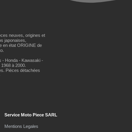
èces neuves, origines et
os japonaises,
se en état ORIGINE de
o.
os - Honda - Kawasaki -
 1968 à 2000.
es. Pièces détachées
-
Service Moto Piece SARL
Mentions Legales