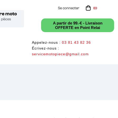
Se connecter
(0)
tre moto
s pièces
A partir de 99.-€ - Livraison
OFFERTE en Point Relai
Appelez-nous :
03 81 43 82 36
Écrivez-nous :
servicemotopiece@gmail.com