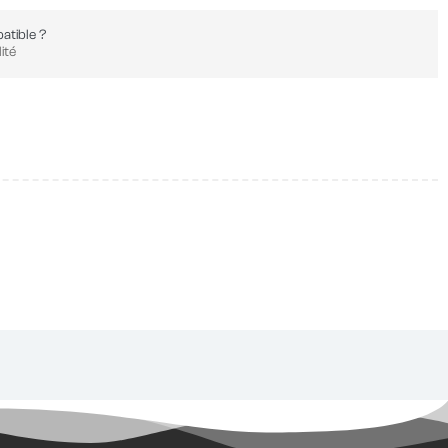
atible ?
ité