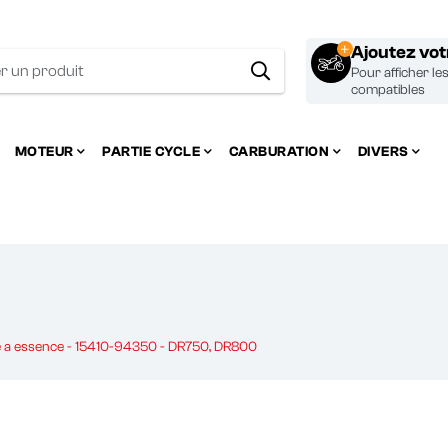
Ajoutez vo
Pour afficher le
compatibles
MOTEUR
PARTIE CYCLE
CARBURATION
DIVERS
re a essence - 15410-94350 - DR750, DR800