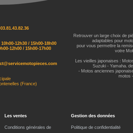
:
03.81.43.82.36
Retrouver un large choix de pi
adaptables pour mot
:
10h00-12h30 / 15h00-18h00
pour vous permettre la remi
h00-12h00 / 15h00-17h00
votre Mot
Les vieilles japonaises : Mot
act@servicemotopieces.com
Suzuki - Yamaha. de
- Motos anciennes japonais
motos 
cipale
ontenelles (France)
Les ventes
Gestion des données
Conditions générales de
Politique de confidentialité