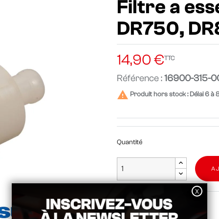
Filtre a es
DR750, D
14,90 €
TTC
Référence :
16900-315-0

Produit hors stock : Délai 6 à 
Quantité
A
Partager