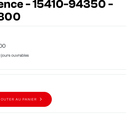
sence - 15410-94350 -
R800
00
8 jours ouvrables
JOUTER AU PANIER