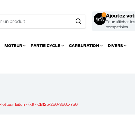
Ajoutez vo
Pour afficher le
compatibles
MOTEUR
PARTIE CYCLE
CARBURATION
DIVERS
lotteur laiton - (x1) - CB125/250/350.../750