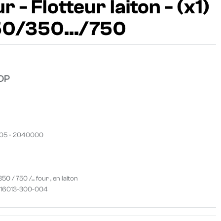
 - Flotteur laiton - (x1)
50/350.../750
DP
0005 - 2040000
 / 750 /... four , en laiton
/ 16013-300-004