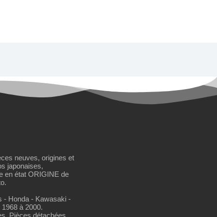
èces neuves, origines et
os japonaises,
se en état ORIGINE de
o.
os - Honda - Kawasaki -
 1968 à 2000.
es. Pièces détachées