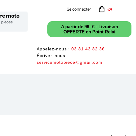
Se connecter
(0)
tre moto
s pièces
A partir de 99.-€ - Livraison
OFFERTE en Point Relai
Appelez-nous :
03 81 43 82 36
Écrivez-nous :
servicemotopiece@gmail.com