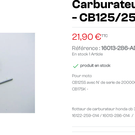
Carburateur
- CB125/2
21,90 €
TTC
Référence :
16013-286-A
En stock
1 Article

produit en stock
Pour moto
CB125S avec N° de serie de 200
CB175K -
flotteur de carburateur honda cb 350
16122-259-014 / 16013-286-014 