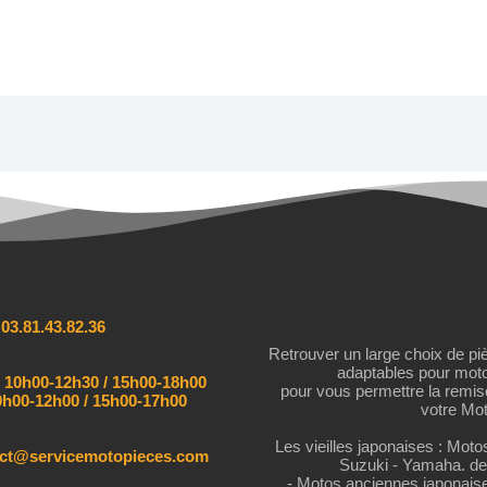
:
03.81.43.82.36
Retrouver un large choix de pi
adaptables pour mot
:
10h00-12h30 / 15h00-18h00
pour vous permettre la remi
h00-12h00 / 15h00-17h00
votre Mot
Les vieilles japonaises : Mot
act@servicemotopieces.com
Suzuki - Yamaha. de
- Motos anciennes japonais