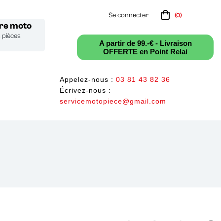
Se connecter
(0)
tre moto
s pièces
A partir de 99.-€ - Livraison
OFFERTE en Point Relai
Appelez-nous :
03 81 43 82 36
Écrivez-nous :
servicemotopiece@gmail.com