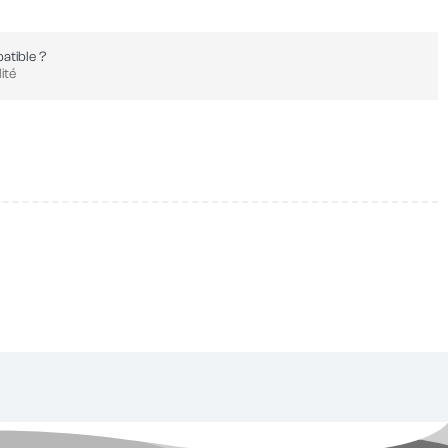
atible ?
ité