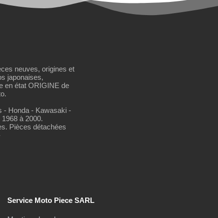
èces neuves, origines et
os japonaises,
se en état ORIGINE de
o.
os - Honda - Kawasaki -
 1968 à 2000.
es. Pièces détachées
-
Service Moto Piece SARL