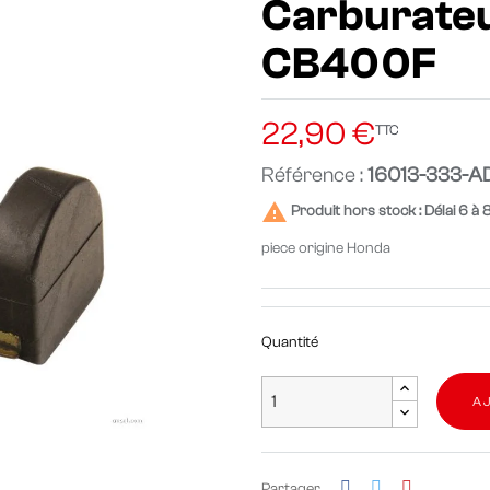
Carburateu
CB400F
22,90 €
TTC
Référence :
16013-333-A

Produit hors stock : Délai 6 à 
piece origine Honda
Quantité
A
Partager