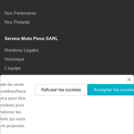
.
Nos Partenaires
Nos Pistards
Service Moto Piece SARL
Mentions Legales
Historique
L'équipe
Le Magasin
site de vente
Refuser les cookies
Accepter les cookie
viceMotoPiece
isera peut être
 cookies pour
méliorer les
Droits d'auteur ©2025
Service moto pièces
. Tous droits
duits qui vous
réservés
ont proposés