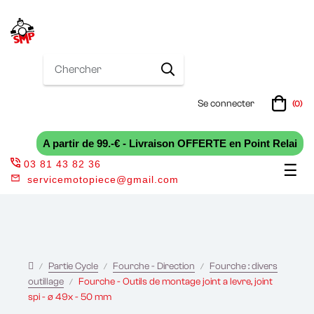
Se connecter
(0)
A partir de 99.-€ - Livraison OFFERTE en Point Relai
03 81 43 82 36
Bas
☰
servicemotopiece@gmail.com
la
nav
Partie Cycle
Fourche - Direction
Fourche : divers
outillage
Fourche - Outils de montage joint a levre, joint
spi - ø 49x - 50 mm