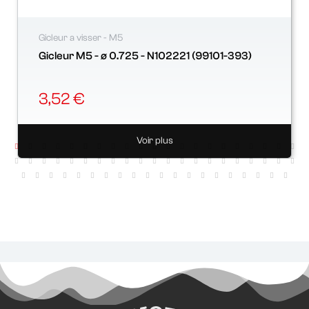
Gicleur a visser - M5
Gicleur M5 - ø 0.725 - N102221 (99101-393)
3,52 €
Voir plus