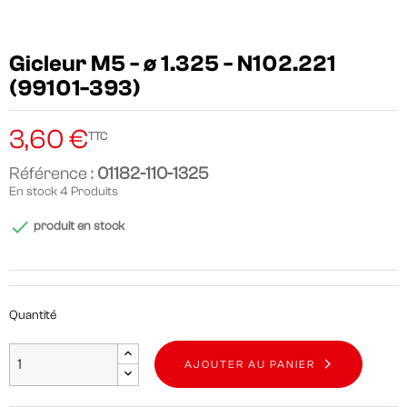
Gicleur M5 - ø 1.325 - N102.221
(99101-393)
3,60 €
TTC
Référence :
01182-110-1325
En stock
4 Produits

produit en stock
Quantité
AJOUTER AU PANIER