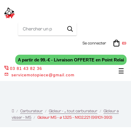
Se connecter
(0)
A partir de 99.-€ - Livraison OFFERTE en Point Relai
03 81 43 82 36
Bas
☰
servicemotopiece@gmail.com
la
nav
Carburateur
Gicleur - ... tout carburateur
Gicleur a
visser - M5
Gicleur M5 - ø 1.325 - N102.221 (99101-393)