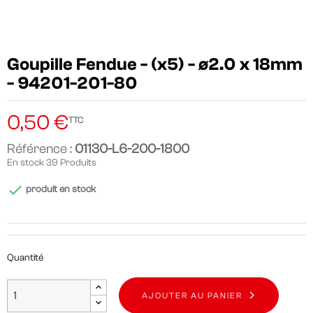
Goupille Fendue - (x5) - ø2.0 x 18mm
- 94201-201-80
0,50 €
TTC
Référence :
01130-L6-200-1800
En stock
39 Produits

produit en stock
Quantité
AJOUTER AU PANIER