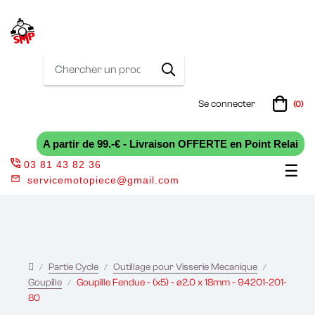
Se connecter
(0)
A partir de 99.-€ - Livraison OFFERTE en Point Relai
03 81 43 82 36
Bas
☰
servicemotopiece@gmail.com
la
nav
Partie Cycle
Outillage pour Visserie Mecanique
Goupille
Goupille Fendue - (x5) - ø2.0 x 18mm - 94201-201-
80