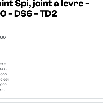
nt Spi, joint a levre -
 - DS6 - TD2
000
-050
83-000
0-000
96-651
0-000
6-005