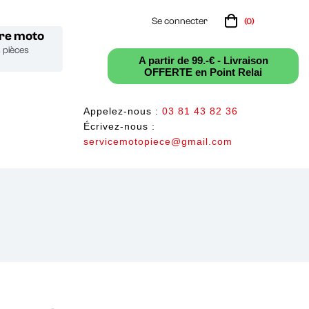
Se connecter
(0)
tre moto
s pièces
A partir de 99.-€ - Livraison
OFFERTE en Point Relai
Appelez-nous :
03 81 43 82 36
Écrivez-nous :
servicemotopiece@gmail.com