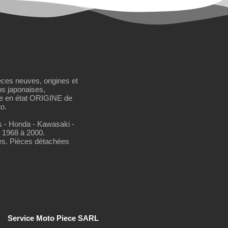
èces neuves, origines et
os japonaises,
se en état ORIGINE de
o.
os - Honda - Kawasaki -
 1968 à 2000.
es. Pièces détachées
-
Service Moto Piece SARL