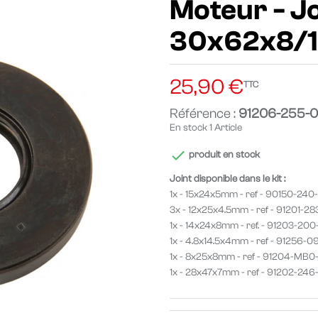
Moteur - Joi
30x62x8/10
25,90 €
TTC
Référence :
91206-255-
En stock
1 Article

produit en stock
Joint disponible dans le kit :
1x - 15x24x5mm - ref - 90150-240
3x - 12x25x4.5mm - ref - 91201-2
1x - 14x24x8mm - ref. - 91203-20
1x - 4.8x14.5x4mm - ref - 91256-0
1x - 8x25x8mm - ref - 91204-MB
1x - 28x47x7mm - ref - 91202-24