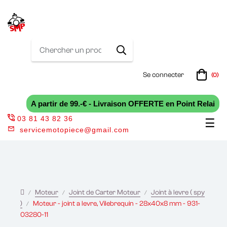
Se connecter
(0)
A partir de 99.-€ - Livraison OFFERTE en Point Relai
03 81 43 82 36
Bas
☰
servicemotopiece@gmail.com
la
nav
Moteur
Joint de Carter Moteur
Joint à levre ( spy
)
Moteur - joint a levre, Vilebrequin - 28x40x8 mm - 931-
03280-11