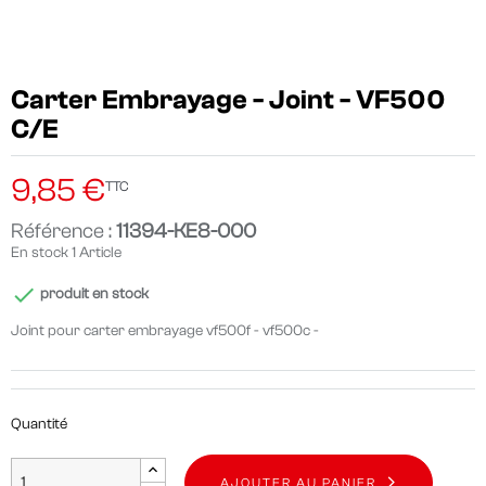
Carter Embrayage - Joint - VF500
C/E
9,85 €
TTC
Référence :
11394-KE8-000
En stock
1 Article

produit en stock
Joint pour carter embrayage vf500f - vf500c -
Quantité
AJOUTER AU PANIER