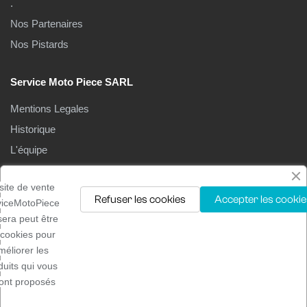
.
Nos Partenaires
Nos Pistards
Service Moto Piece SARL
Mentions Legales
Historique
L'équipe
Le Magasin
site de vente
Refuser les cookies
Accepter les cookie
viceMotoPiece
isera peut être
 cookies pour
méliorer les
Droits d'auteur ©2025
Service moto pièces
. Tous droits
duits qui vous
réservés
ont proposés