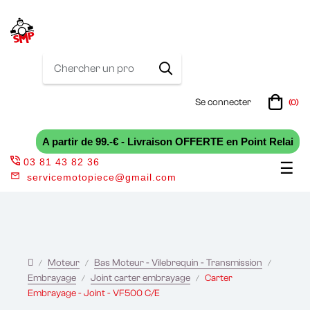
Se connecter
(0)
A partir de 99.-€ - Livraison OFFERTE en Point Relai
03 81 43 82 36
Bas
☰
servicemotopiece@gmail.com
la
nav
Moteur
Bas Moteur - Vilebrequin - Transmission
Embrayage
Joint carter embrayage
Carter
Embrayage - Joint - VF500 C/E