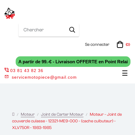
Se connecter
(0)
A partir de 99.-€ - Livraison OFFERTE en Point Relai
03 81 43 82 36
Bas
☰
servicemotopiece@gmail.com
la
nav
Moteur
Joint de Carter Moteur
Moteur - Joint de
couvercle culasse - 12321-ME9-000 - (cache culbuteur) -
XLV750R - 1983-1985