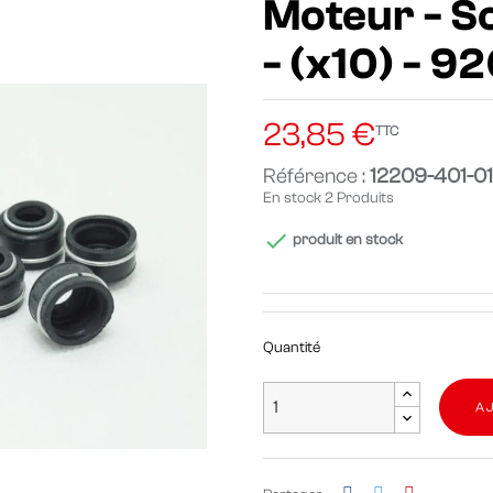
Moteur - S
- (x10) - 9
23,85 €
TTC
Référence :
12209-401-0
En stock
2 Produits

produit en stock
Quantité
A