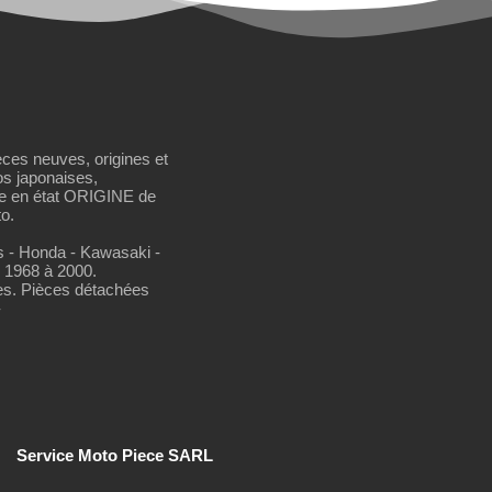
èces neuves, origines et
os japonaises,
se en état ORIGINE de
o.
os - Honda - Kawasaki -
 1968 à 2000.
es. Pièces détachées
-
Service Moto Piece SARL