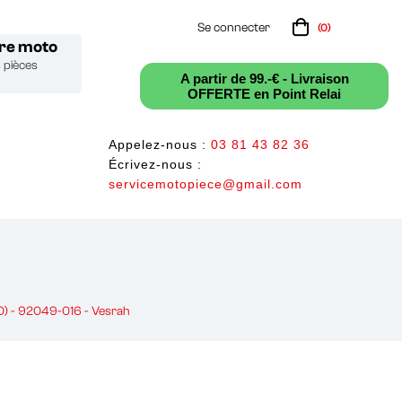
Se connecter
(0)
tre moto
s pièces
A partir de 99.-€ - Livraison
OFFERTE en Point Relai
Appelez-nous :
03 81 43 82 36
Écrivez-nous :
servicemotopiece@gmail.com
10) - 92049-016 - Vesrah