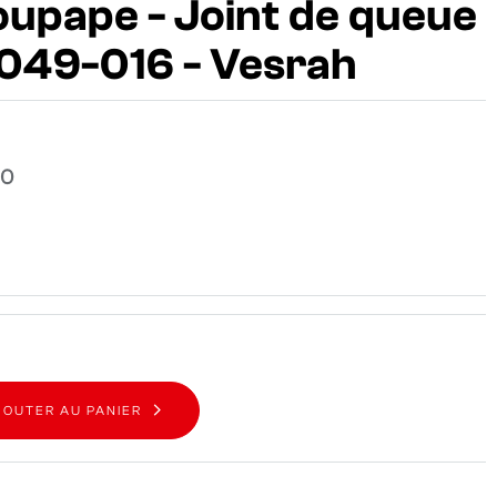
oupape - Joint de queue
2049-016 - Vesrah
10
JOUTER AU PANIER