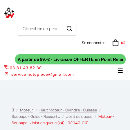
Se connecter
(0)
A partir de 99.-€ - Livraison OFFERTE en Point Relai
03 81 43 82 36
Bas
☰
servicemotopiece@gmail.com
la
nav
Moteur
Haut Moteur - Cylindre - Culasse
Soupape - Guide - Ressort ...
Joint de queue
Moteur -
Soupape - Joint de queue (x4) - 92049-017