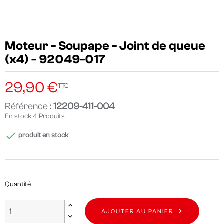
Moteur - Soupape - Joint de queue
(x4) - 92049-017
29,90 €
TTC
Référence :
12209-411-004
En stock
4 Produits

produit en stock
Quantité
AJOUTER AU PANIER