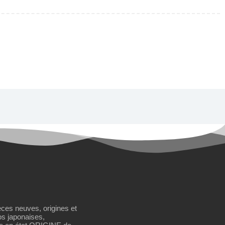
èces neuves, origines et
os japonaises,