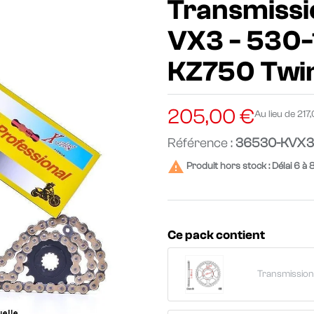
Transmissio
VX3 - 530-1
KZ750 Twi
205,00 €
Au lieu de 217
Référence :
36530-KVX3

Produit hors stock : Délai 6 à 
Ce pack contient
Transmission