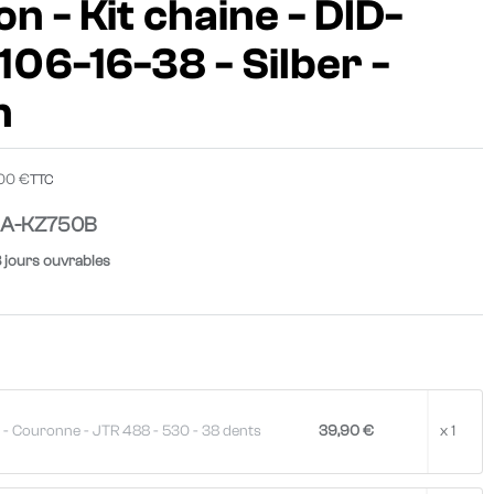
n - Kit chaine - DID-
06-16-38 - Silber -
n
,00 €
TTC
A-KZ750B
8 jours ouvrables
 - Couronne - JTR 488 - 530 - 38 dents
39,90 €
x 1