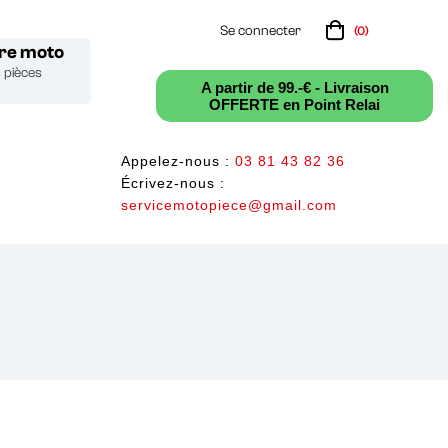
Se connecter
(0)
tre moto
s pièces
A partir de 99.-€ - Livraison
OFFERTE en Point Relai
Appelez-nous :
03 81 43 82 36
Écrivez-nous :
servicemotopiece@gmail.com