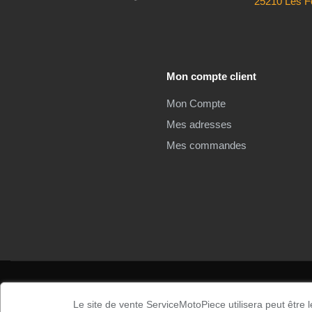
25210 Les F
Mon compte client
Mon Compte
Mes adresses
Mes commandes
Droits d'auteur ©2025
Service moto pièces
. Tous droits
Le site de vente ServiceMotoPiece utilisera peut être 
réservés