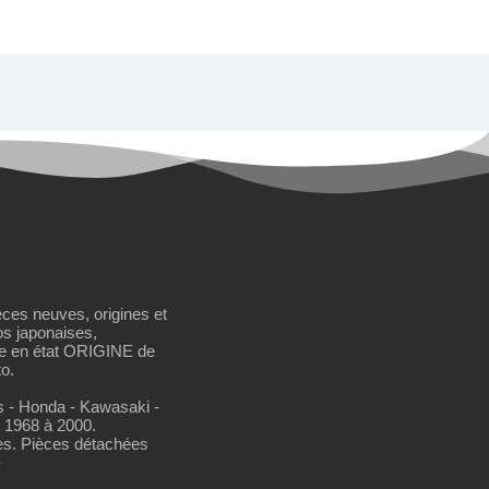
èces neuves, origines et
os japonaises,
se en état ORIGINE de
o.
os - Honda - Kawasaki -
 1968 à 2000.
es. Pièces détachées
-