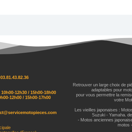
:
03.81.43.82.36
Retrouver un large choix de pi
adaptables pour mot
:
10h00-12h30 / 15h00-18h00
pour vous permettre la remi
h00-12h00 / 15h00-17h00
votre Mot
Les vieilles japonaises : Mot
act@servicemotopieces.com
Suzuki - Yamaha. de
- Motos anciennes japonais
motos 
cipale