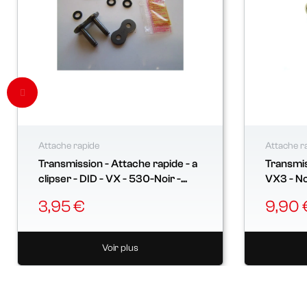
Attache rapide
Attache r
Transmission - Attache rapide - a
Transmis
clipser - DID - VX - 530-Noir -...
VX3 - Noi
3,95 €
9,90 
Voir plus