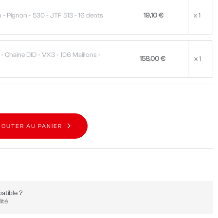
 - Pignon - 530 - JTF 513 - 16 dents
19,10 €
x 1
- Chaine DID - VX3 - 106 Maillons -
158,00 €
x 1
JOUTER AU PANIER
atible ?
ité