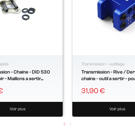
apide
Transmission - outillage
sion - Chaine - DID 530
Transmission - Rive / Der
r - Maillons a sertir...
chaine - outil a sertir - pou
€
31,90 €
Voir plus
Voir plus