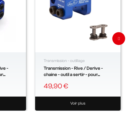
Transmission - outillage
ive -
Transmission - Rive / Derive -
r...
chaine - outil a sertir - pour...
49,90 €
Voir plus