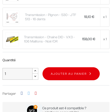
Transmission - Pignon - 530 - JTF
19,10 €
x 1
513 - 16 dents
Transmission - Chaine DID - VX3 -
158,00 €
x 1
106 Maillons - Noir/OR
Quantité
AJOUTER AU PANIER
Partager
Ce produit est-il compatible ?