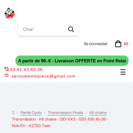
Se connecter
(0)
A partir de 99.-€ - Livraison OFFERTE en Point Relai
03 81 43 82 36
Bas
☰
servicemotopiece@gmail.com
la
nav
Partie Cycle
Transmission Finale
Kit chaine
Transmission - Kit chaine - DID-VX3 - 530-106-16-38 -
Noir/Or - KZ750 Twin