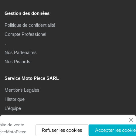
Gestion des données
Politique de confidentialité
Compte Professionel
.
Nos Partenaires
Nos Pistards
Service Moto Piece SARL
Mentions Legales
Historique
L'équipe
Le Magasin
site de vente
Refuser les cookies
Accepter les cookie
viceMotoPiece