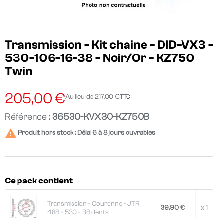
Transmission - Kit chaine - DID-VX3 -
530-106-16-38 - Noir/Or - KZ750
Twin
205,00 €
Au lieu de 217,00 €
TTC
Référence :
36530-KVX3O-KZ750B

Produit hors stock : Délai 6 à 8 jours ouvrables
Ce pack contient
Transmission - Couronne - JTR
39,90 €
x 1
488 - 530 - 38 dents