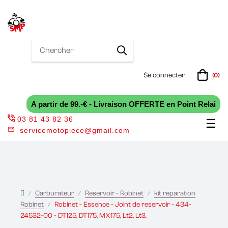
Se connecter
(0)
A partir de 99.-€ - Livraison OFFERTE en Point Relai
03 81 43 82 36
Bas
☰
servicemotopiece@gmail.com
la
nav
Carburateur
Reservoir - Robinet
kit reparation
Robinet
Robinet - Essence - Joint de reservoir - 434-
24532-00 - DT125, DT175, MX175, Lt2, Lt3,