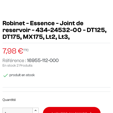
Robinet - Essence - Joint de
reservoir - 434-24532-00 - DT125,
DT175, MX175, Lt2, Lt3,
7,98 €
TTC
Référence :
16955-112-000
En stock
2 Produits

produit en stock
Quantité