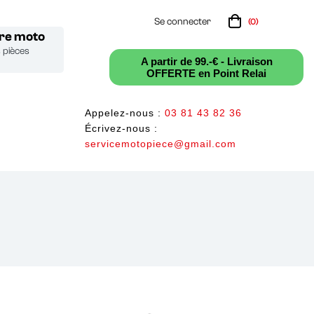
Se connecter
(0)
tre moto
s pièces
A partir de 99.-€ - Livraison
OFFERTE en Point Relai
Appelez-nous :
03 81 43 82 36
Écrivez-nous :
servicemotopiece@gmail.com