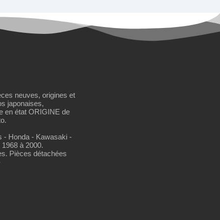
èces neuves, origines et
os japonaises,
se en état ORIGINE de
o.
os - Honda - Kawasaki -
 1968 à 2000.
es. Pièces détachées
-