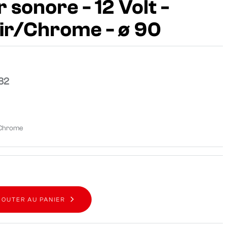
 sonore - 12 Volt -
oir/Chrome - ø 90
32
t Chrome
JOUTER AU PANIER