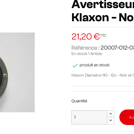
Avertisseur
Klaxon - N
21,20 €
TTC
Référence :
20007-012-0
En stock
1 Article

produit en stock
Klaxon Diametre 110 - 12v - Noir e
Quantité
A