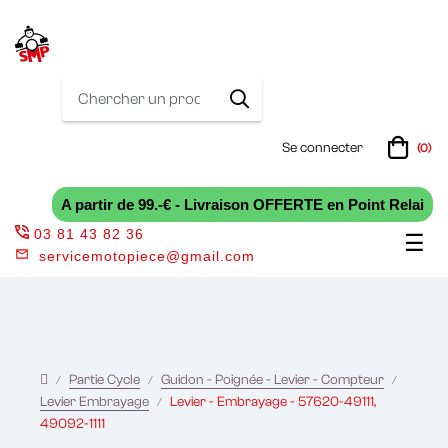
Se connecter
(0)
A partir de 99.-€ - Livraison OFFERTE en Point Relai
03 81 43 82 36
Bas
☰
servicemotopiece@gmail.com
la
nav
Partie Cycle
Guidon - Poignée - Levier - Compteur
Levier Embrayage
Levier - Embrayage - 57620-49111,
49092-1111