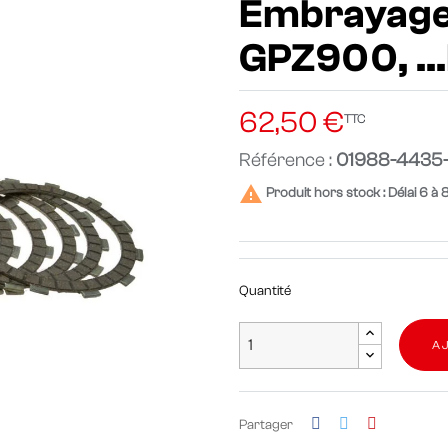
Embrayage 
GPZ900, ...
62,50 €
TTC
Référence :
01988-4435

Produit hors stock : Délai 6 à 
Quantité
A
Partager