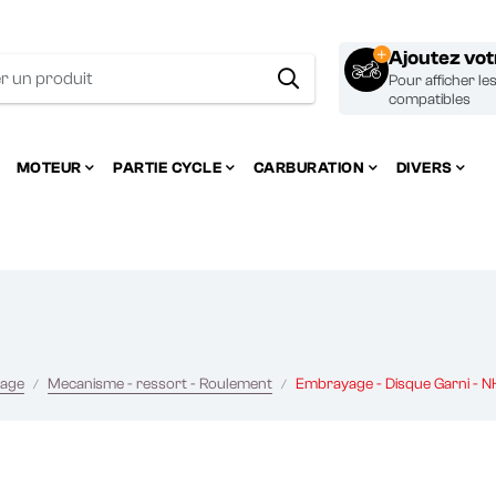
Ajoutez vo
Pour afficher le
compatibles
MOTEUR
PARTIE CYCLE
CARBURATION
DIVERS
age
Mecanisme - ressort - Roulement
Embrayage - Disque Garni - NHC