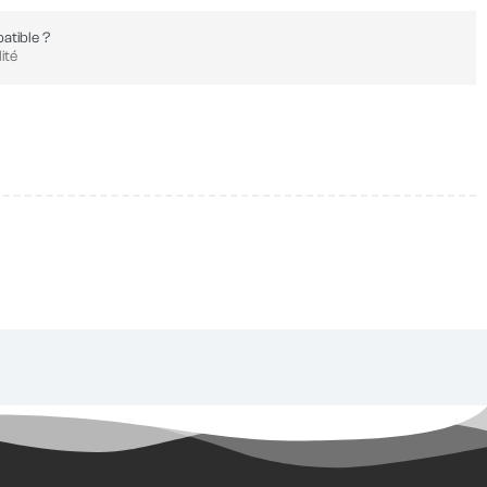
atible ?
ité