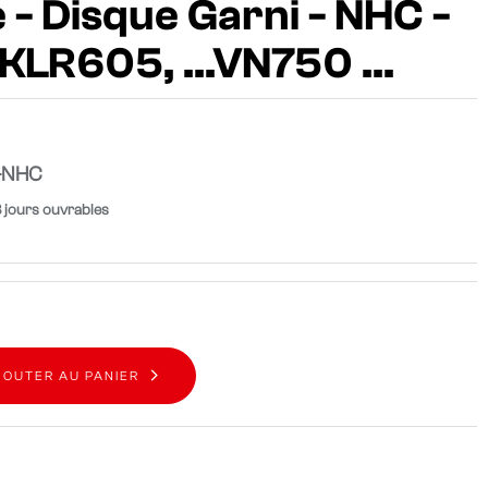
- Disque Garni - NHC -
KLR605, ...VN750 ...
-NHC
8 jours ouvrables
JOUTER AU PANIER