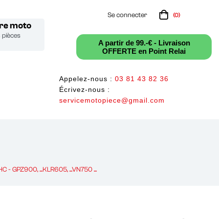
Se connecter
(0)
tre moto
s pièces
A partir de 99.-€ - Livraison
OFFERTE en Point Relai
Appelez-nous :
03 81 43 82 36
Écrivez-nous :
servicemotopiece@gmail.com
 - GPZ900, ...KLR605, ...VN750 ...