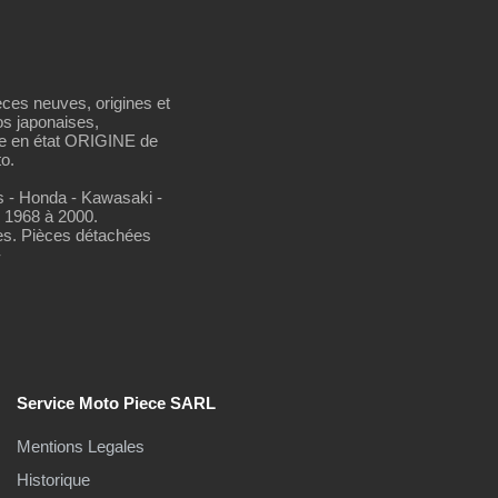
èces neuves, origines et
os japonaises,
se en état ORIGINE de
o.
os - Honda - Kawasaki -
 1968 à 2000.
es. Pièces détachées
-
Service Moto Piece SARL
Mentions Legales
Historique