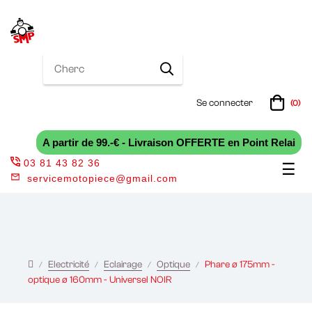
Se connecter
(0)
A partir de 99.-€ - Livraison OFFERTE en Point Relai
03 81 43 82 36
Bas
☰
servicemotopiece@gmail.com
la
nav
Electricité
Eclairage
Optique
Phare ø 175mm -
optique ø 160mm - Universel NOIR