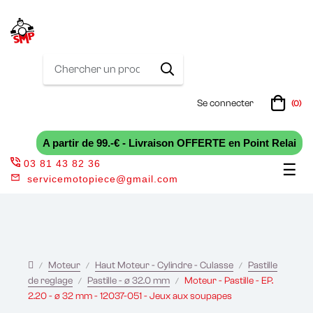
Se connecter
(0)
A partir de 99.-€ - Livraison OFFERTE en Point Relai
03 81 43 82 36
Bas
☰
servicemotopiece@gmail.com
la
nav
Moteur
Haut Moteur - Cylindre - Culasse
Pastille
de reglage
Pastille - ø 32.0 mm
Moteur - Pastille - EP.
2.20 - ø 32 mm - 12037-051 - Jeux aux soupapes